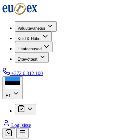
Valuutavahetus
Kuld & Hõbe
Lisateenused
Ettevõttest
+372 6 312 100
ET
Logi sisse