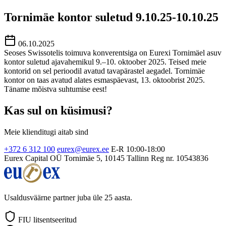
Tornimäe kontor suletud 9.10.25-10.10.25
06.10.2025
Seoses Swissotelis toimuva konverentsiga on Eurexi Tornimäel asuv
kontor suletud ajavahemikul 9.–10. oktoober 2025. Teised meie
kontorid on sel perioodil avatud tavapärastel aegadel. Tornimäe
kontor on taas avatud alates esmaspäevast, 13. oktoobrist 2025.
Täname mõistva suhtumise eest!
Kas sul on küsimusi?
Meie klienditugi aitab sind
+372 6 312 100
eurex@eurex.ee
E-R 10:00-18:00
Eurex Capital OÜ
Tornimäe 5, 10145 Tallinn
Reg nr. 10543836
Usaldusväärne partner juba üle 25 aasta.
FIU litsentseeritud