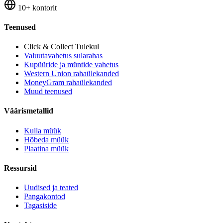
10+ kontorit
Teenused
Click & Collect
Tulekul
Valuutavahetus sularahas
Kupüüride ja müntide vahetus
Western Union rahaülekanded
MoneyGram rahaülekanded
Muud teenused
Väärismetallid
Kulla müük
Hõbeda müük
Plaatina müük
Ressursid
Uudised ja teated
Pangakontod
Tagasiside