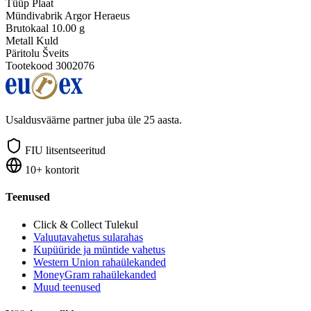
Tüüp
Plaat
Mündivabrik
Argor Heraeus
Brutokaal
10.00 g
Metall
Kuld
Päritolu
Šveits
Tootekood
3002076
Usaldusväärne partner juba üle 25 aasta.
FIU litsentseeritud
10+ kontorit
Teenused
Click & Collect
Tulekul
Valuutavahetus sularahas
Kupüüride ja müntide vahetus
Western Union rahaülekanded
MoneyGram rahaülekanded
Muud teenused