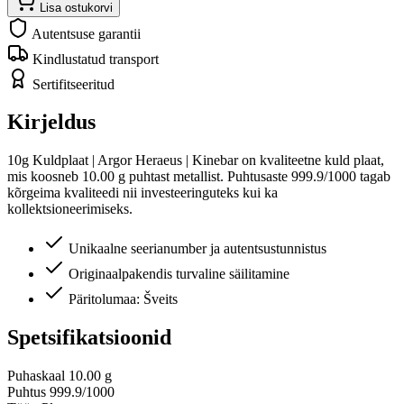
Lisa ostukorvi
Autentsuse garantii
Kindlustatud transport
Sertifitseeritud
Kirjeldus
10g Kuldplaat | Argor Heraeus | Kinebar on kvaliteetne kuld plaat,
mis koosneb 10.00 g puhtast metallist. Puhtusaste 999.9/1000 tagab
kõrgeima kvaliteedi nii investeeringuteks kui ka
kollektsioneerimiseks.
Unikaalne seerianumber ja autentsustunnistus
Originaalpakendis turvaline säilitamine
Päritolumaa: Šveits
Spetsifikatsioonid
Puhaskaal
10.00 g
Puhtus
999.9/1000