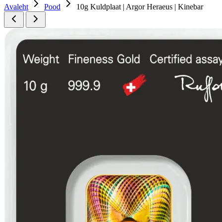
Avaleht
Pood
10g Kuldplaat | Argor Heraeus | Kinebar