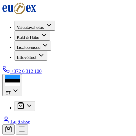
Valuutavahetus
Kuld & Hõbe
Lisateenused
Ettevõttest
+372 6 312 100
ET
Logi sisse