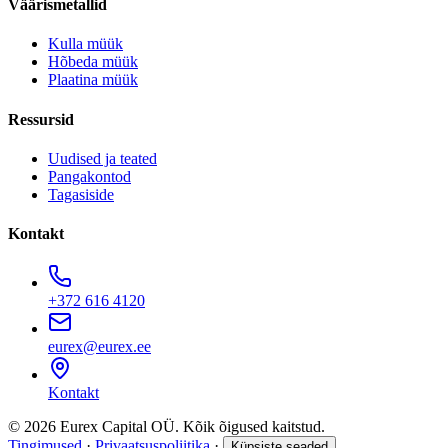
Väärismetallid
Kulla müük
Hõbeda müük
Plaatina müük
Ressursid
Uudised ja teated
Pangakontod
Tagasiside
Kontakt
+372 616 4120
eurex@eurex.ee
Kontakt
© 2026 Eurex Capital OÜ. Kõik õigused kaitstud.
Tingimused
·
Privaatsuspoliitika
·
Küpsiste seaded