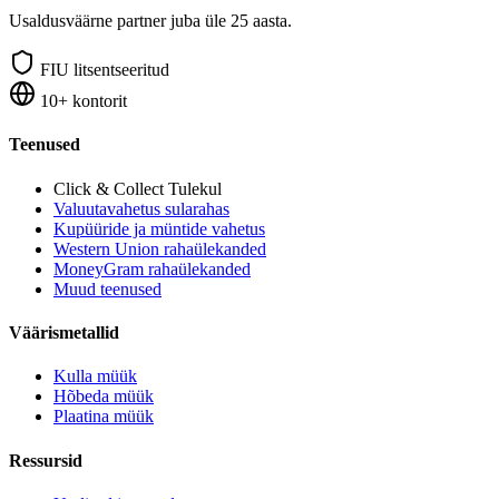
Usaldusväärne partner juba üle 25 aasta.
FIU litsentseeritud
10+ kontorit
Teenused
Click & Collect
Tulekul
Valuutavahetus sularahas
Kupüüride ja müntide vahetus
Western Union rahaülekanded
MoneyGram rahaülekanded
Muud teenused
Väärismetallid
Kulla müük
Hõbeda müük
Plaatina müük
Ressursid