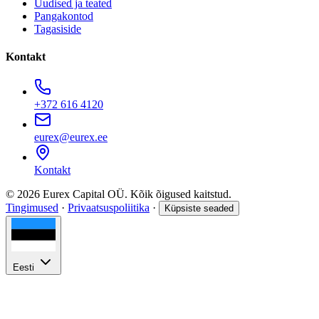
Uudised ja teated
Pangakontod
Tagasiside
Kontakt
+372 616 4120
eurex@eurex.ee
Kontakt
© 2026 Eurex Capital OÜ. Kõik õigused kaitstud.
Tingimused
·
Privaatsuspoliitika
·
Küpsiste seaded
Eesti