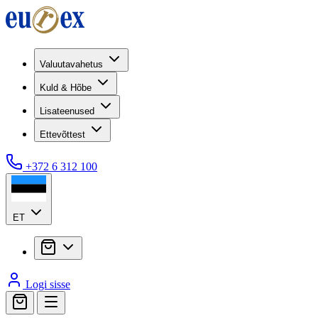
Valuutavahetus
Kuld & Hõbe
Lisateenused
Ettevõttest
+372 6 312 100
ET
Logi sisse