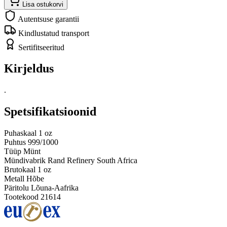
Lisa ostukorvi
Autentsuse garantii
Kindlustatud transport
Sertifitseeritud
Kirjeldus
.
Spetsifikatsioonid
Puhaskaal
1 oz
Puhtus
999/1000
Tüüp
Münt
Mündivabrik
Rand Refinery South Africa
Brutokaal
1 oz
Metall
Hõbe
Päritolu
Lõuna-Aafrika
Tootekood
21614