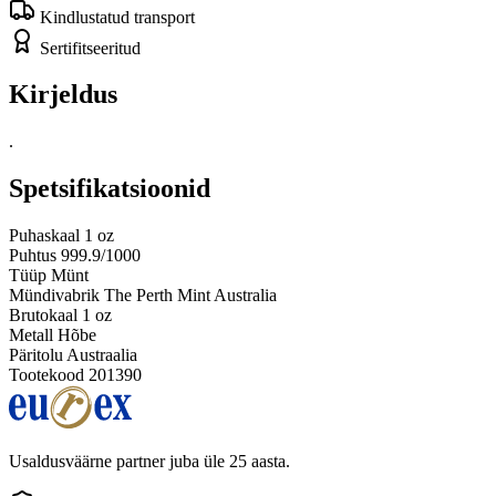
Kindlustatud transport
Sertifitseeritud
Kirjeldus
.
Spetsifikatsioonid
Puhaskaal
1 oz
Puhtus
999.9/1000
Tüüp
Münt
Mündivabrik
The Perth Mint Australia
Brutokaal
1 oz
Metall
Hõbe
Päritolu
Austraalia
Tootekood
201390
Usaldusväärne partner juba üle 25 aasta.