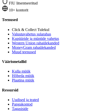
FIU litsentseeritud
10+ kontorit
Teenused
Click & Collect
Tulekul
Valuutavahetus sularahas
Kupüüride ja müntide vahetus
Western Union rahaülekanded
MoneyGram rahaülekanded
Muud teenused
Väärismetallid
Kulla müük
Hõbeda müük
Plaatina müük
Ressursid
Uudised ja teated
Pangakontod
Tagasiside