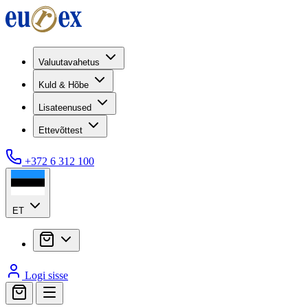
Valuutavahetus
Kuld & Hõbe
Lisateenused
Ettevõttest
+372 6 312 100
ET
Logi sisse