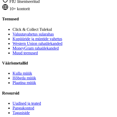
FIU litsentseeritud
10+ kontorit
Teenused
Click & Collect
Tulekul
Valuutavahetus sularahas
Kupüüride ja müntide vahetus
Western Union rahaülekanded
MoneyGram rahaülekanded
Muud teenused
Väärismetallid
Kulla müük
Hõbeda müük
Plaatina müük
Ressursid
Uudised ja teated
Pangakontod
Tagasiside