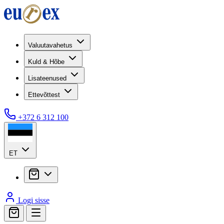
Valuutavahetus
Kuld & Hõbe
Lisateenused
Ettevõttest
+372 6 312 100
ET
Logi sisse