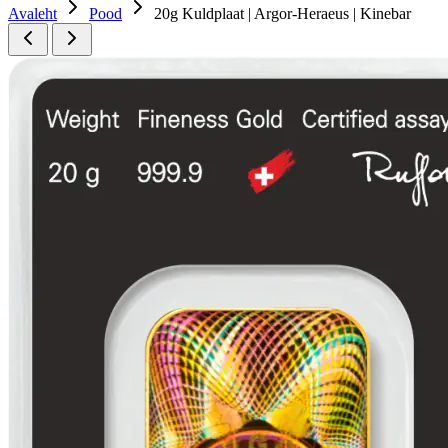
Avaleht
Pood
20g Kuldplaat | Argor-Heraeus | Kinebar