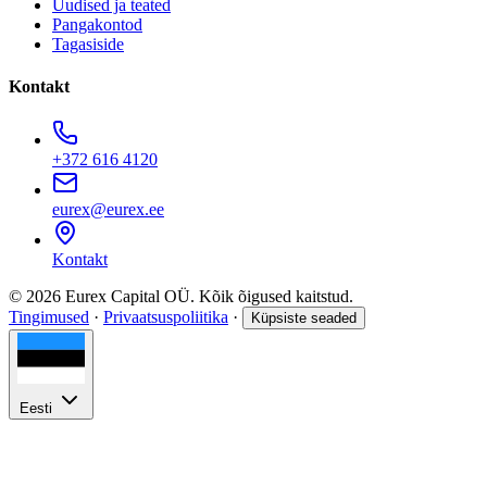
Uudised ja teated
Pangakontod
Tagasiside
Kontakt
+372 616 4120
eurex@eurex.ee
Kontakt
© 2026 Eurex Capital OÜ. Kõik õigused kaitstud.
Tingimused
·
Privaatsuspoliitika
·
Küpsiste seaded
Eesti