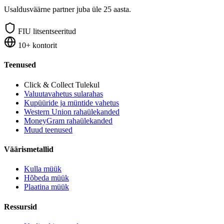
Usaldusväärne partner juba üle 25 aasta.
FIU litsentseeritud
10+ kontorit
Teenused
Click & Collect
Tulekul
Valuutavahetus sularahas
Kupüüride ja müntide vahetus
Western Union rahaülekanded
MoneyGram rahaülekanded
Muud teenused
Väärismetallid
Kulla müük
Hõbeda müük
Plaatina müük
Ressursid