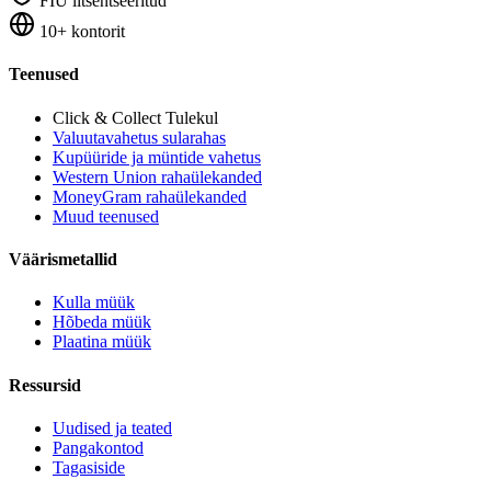
FIU litsentseeritud
10+ kontorit
Teenused
Click & Collect
Tulekul
Valuutavahetus sularahas
Kupüüride ja müntide vahetus
Western Union rahaülekanded
MoneyGram rahaülekanded
Muud teenused
Väärismetallid
Kulla müük
Hõbeda müük
Plaatina müük
Ressursid
Uudised ja teated
Pangakontod
Tagasiside