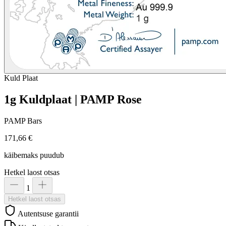
Kuld
Plaat
1g Kuldplaat | PAMP Rose
PAMP Bars
171,66 €
käibemaks puudub
Hetkel laost otsas
1
Hetkel laost otsas
Autentsuse garantii