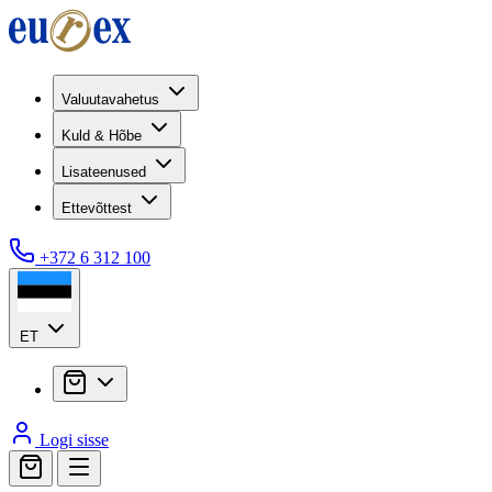
Valuutavahetus
Kuld & Hõbe
Lisateenused
Ettevõttest
+372 6 312 100
ET
Logi sisse