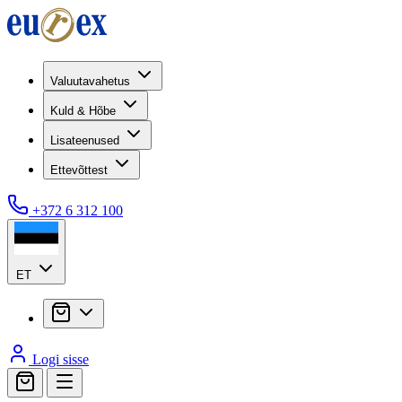
Valuutavahetus
Kuld & Hõbe
Lisateenused
Ettevõttest
+372 6 312 100
ET
Logi sisse