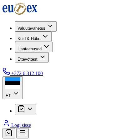
Valuutavahetus
Kuld & Hõbe
Lisateenused
Ettevõttest
+372 6 312 100
ET
Logi sisse