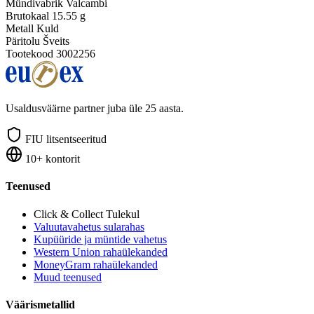
Mündivabrik
Valcambi
Brutokaal
15.55 g
Metall
Kuld
Päritolu
Šveits
Tootekood
3002256
Usaldusväärne partner juba üle 25 aasta.
FIU litsentseeritud
10+ kontorit
Teenused
Click & Collect
Tulekul
Valuutavahetus sularahas
Kupüüride ja müntide vahetus
Western Union rahaülekanded
MoneyGram rahaülekanded
Muud teenused
Väärismetallid