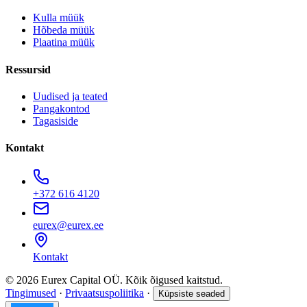
Kulla müük
Hõbeda müük
Plaatina müük
Ressursid
Uudised ja teated
Pangakontod
Tagasiside
Kontakt
+372 616 4120
eurex@eurex.ee
Kontakt
© 2026 Eurex Capital OÜ. Kõik õigused kaitstud.
Tingimused
·
Privaatsuspoliitika
·
Küpsiste seaded