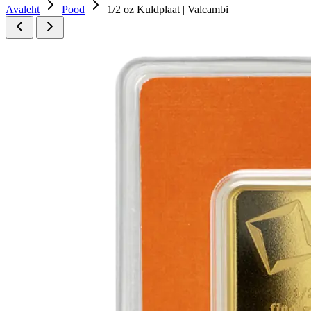
Avaleht
Pood
1/2 oz Kuldplaat | Valcambi