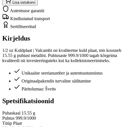
Lisa ostukorvi
Autentsuse garantii
Kindlustatud transport
Sertifitseeritud
Kirjeldus
1/2 oz Kuldplaat | Valcambi on kvaliteetne kuld plaat, mis koosneb
15.55 g puhtast metallist. Puhtusaste 999.9/1000 tagab kõrgeima
kvaliteedi nii investeeringuteks kui ka kollektsioneerimiseks.
Unikaalne seerianumber ja autentsustunnistus
Originaalpakendis turvaline säilitamine
Päritolumaa: Šveits
Spetsifikatsioonid
Puhaskaal
15.55 g
Puhtus
999.9/1000
Tüüp
Plaat